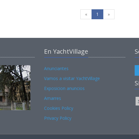
«
1
»
En YachtVillage
S
Anunciantes
Vamos a visitar YachtVillage
S
Exposicion anuncios
Amarres
Cookies Policy
Privacy Policy