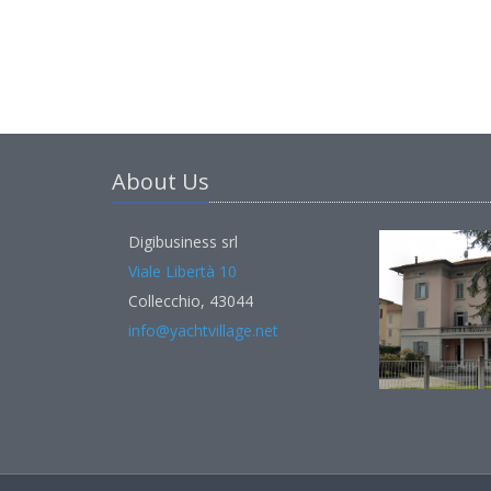
About Us
Digibusiness srl
Viale Libertà 10
Collecchio, 43044
info@yachtvillage.net