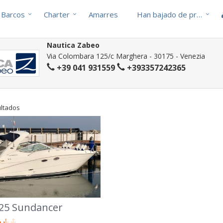
Barcos
Charter
Amarres
Han bajado de precio
Nautica Zabeo
Via Colombara 125/c Marghera - 30175 - Venezia
+39 041 931559
+393357242365
ultados
325 Sundancer