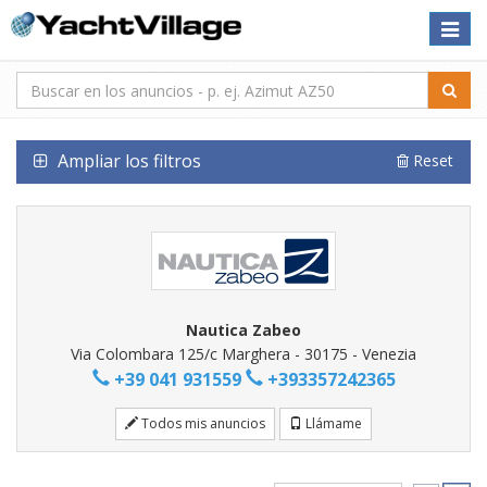
Toggle
naviga
Ampliar los filtros
Reset
Nautica Zabeo
Via Colombara 125/c Marghera - 30175 - Venezia
+39 041 931559
+393357242365
Todos mis anuncios
Llámame