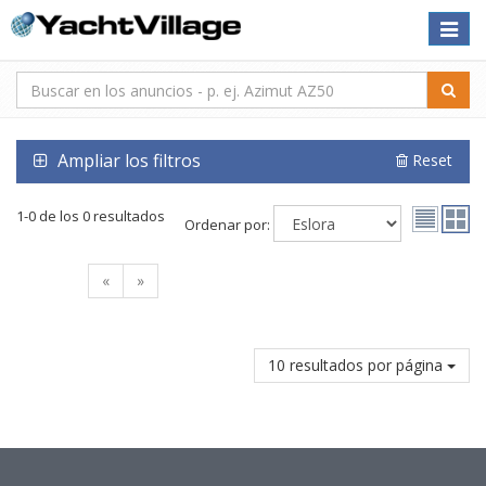
Toggle
naviga
Ampliar los filtros
Reset
1-0 de los 0 resultados
Ordenar por:
«
»
10 resultados por página