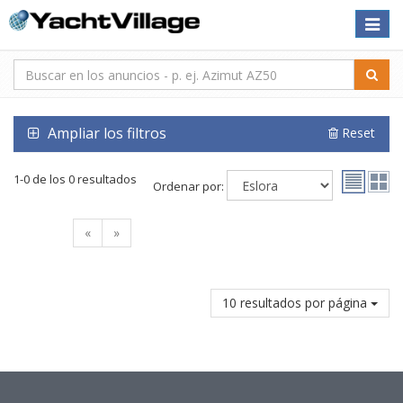
Toggle
naviga
Ampliar los filtros
Reset
1-0 de los 0 resultados
Ordenar por:
«
»
10 resultados por página