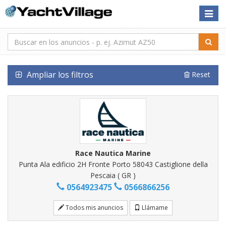
Toggle
naviga
Ampliar los filtros
Reset
Race Nautica Marine
Punta Ala edificio 2H Fronte Porto 58043 Castiglione della
Pescaia ( GR )
0564923475
0566866256
Todos mis anuncios
Llámame