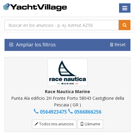
Toggle
naviga
Ampliar los filtros
Reset
Race Nautica Marine
Punta Ala edificio 2H Fronte Porto 58043 Castiglione della
Pescaia ( GR )
0564923475
0566866256
Todos mis anuncios
Llámame