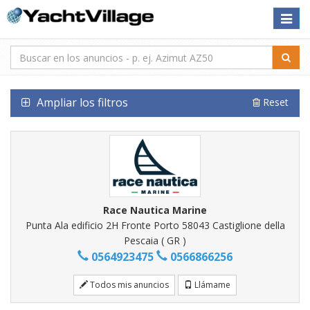
Toggle
naviga
Ampliar los filtros
Reset
Race Nautica Marine
Punta Ala edificio 2H Fronte Porto 58043 Castiglione della
Pescaia ( GR )
0564923475
0566866256
Todos mis anuncios
Llámame