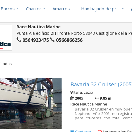
Barcos
Charter
Amarres
Han bajado de precio
Race Nautica Marine
Punta Ala edificio 2H Fronte Porto 58043 Castiglione della Pe
0564923475
0566866256
ultados
Bavaria 32 Cruiser (2005
Italia, Lazio
2005
9,85 m
Race Nautica Marine
Bavaria 32 Cruiser en muy buen 
Neptuno. Año 2005, no registrad
para cruceros con total comod
incluye 2 camarotes dobles y 1 
ofrece un comedor espacios
completa con cocina de gas y ho
Contacta
Agregar a los fa