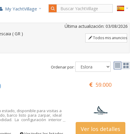
My YachtVillage
Última actualización: 03/08/2026
scaia ( GR )
Todos mis anuncios
Ordenar por:
59.000
)
estado, disponible para visitas a
o, barco listo para zarpar, ideal
idad. La configuración interior
baño con baño manual. El interior
Ver los detalles
o con mesa extensible, cocina
rno, nevera y autoclave. El barco
voritos
Ver todos los listados