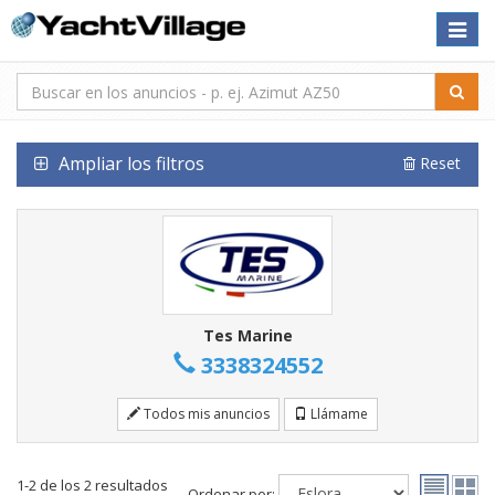
Toggle
naviga
Ampliar los filtros
Reset
Tes Marine
3338324552
Todos mis anuncios
Llámame
1-2 de los 2 resultados
Ordenar por: