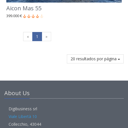
Aicon Mas 55
399.000 €
«
1
»
20 resultados por página
About Us
Digibusiness srl
Viale Libertà 10
Collecchio, 43044