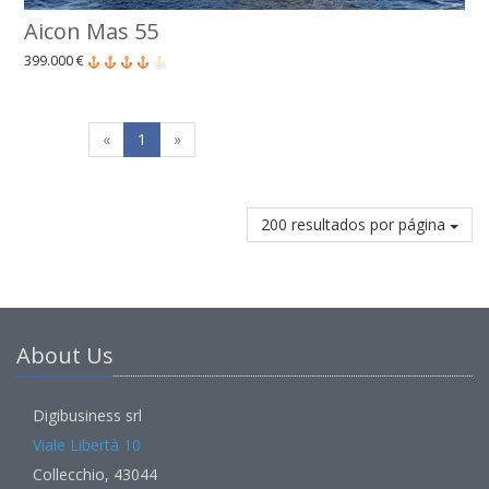
Aicon Mas 55
399.000 €
«
1
»
200 resultados por página
About Us
Digibusiness srl
Viale Libertà 10
Collecchio, 43044