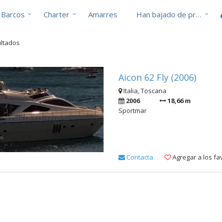
Barcos
Charter
Amarres
Han bajado de precio
ultados
Aicon 62 Fly (2006)
Italia, Toscana
2006
18,66 m
Sportmar
Contacta
Agregar a los fa