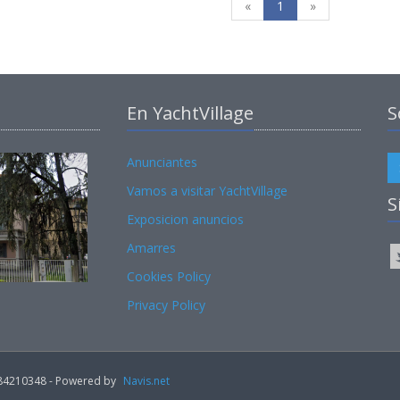
«
1
»
En YachtVillage
S
Anunciantes
Vamos a visitar YachtVillage
S
Exposicion anuncios
Amarres
Cookies Policy
Privacy Policy
02184210348 - Powered by
Navis.net