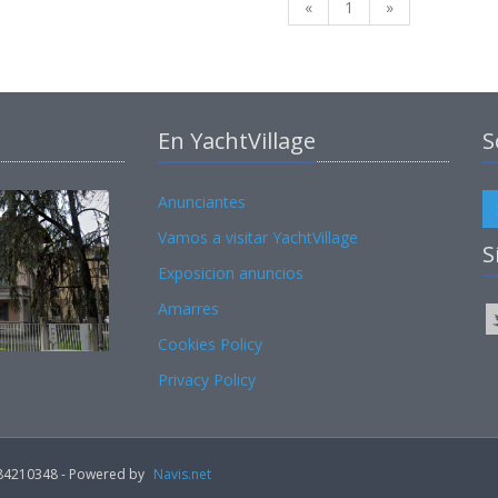
«
1
»
En YachtVillage
S
Anunciantes
Vamos a visitar YachtVillage
S
Exposicion anuncios
Amarres
Cookies Policy
Privacy Policy
02184210348 - Powered by
Navis.net