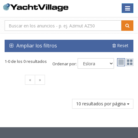
Toggle
naviga
Ampliar los filtros
Reset
1-0 de los 0 resultados
Ordenar por:
«
»
10 resultados por página