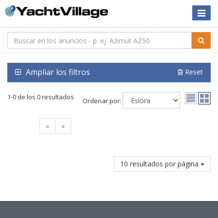
Toggle
naviga
Ampliar los filtros
Reset
1-0 de los 0 resultados
Ordenar por:
«
»
10 resultados por página