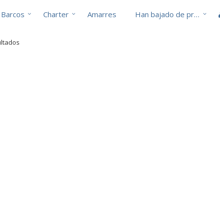
Barcos
Charter
Amarres
Han bajado de precio
ultados