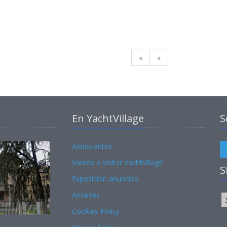
«
»
En YachtVillage
S
Anunciantes
Vamos a visitar YachtVillage
S
Exposicion anuncios
Amarres
Cookies Policy