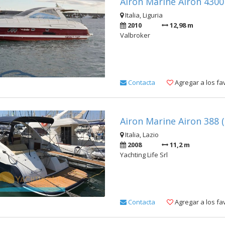
Airon Marine Airon 4300
Italia, Liguria
2010
12,98 m
Valbroker
Contacta
Agregar a los fa
Airon Marine Airon 388 
Italia, Lazio
2008
11,2 m
Yachting Life Srl
Contacta
Agregar a los fa