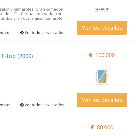
 salón y camarotes; Gran comedor
ma de "C"; Cocina equipada con
oondas y vitrocerámica; Camarote
año y cabina de ducha separada;
Ver los detalles
ro del barco en el lado izquierdo
ados en el centro del barco en el
voritos
Ver todos los listados
uales que se pueden convertir en
ro y ducha. .
160.000
 T-top (2009)
Ver los detalles
voritos
Ver todos los listados
80.000