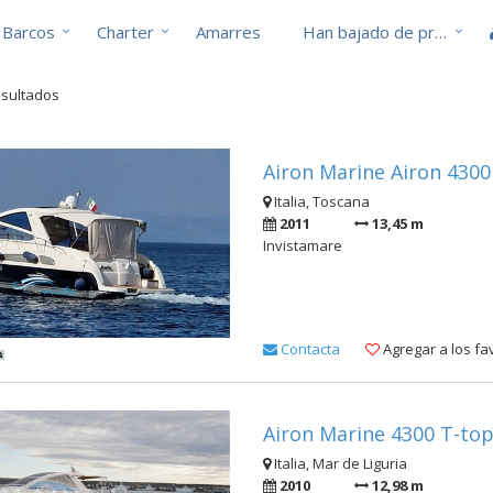
Barcos
Charter
Amarres
Han bajado de precio
esultados
Airon Marine Airon 4300
Italia, Toscana
2011
13,45 m
Invistamare
Contacta
Agregar a los fa
Airon Marine 4300 T-top
Italia, Mar de Liguria
2010
12,98 m