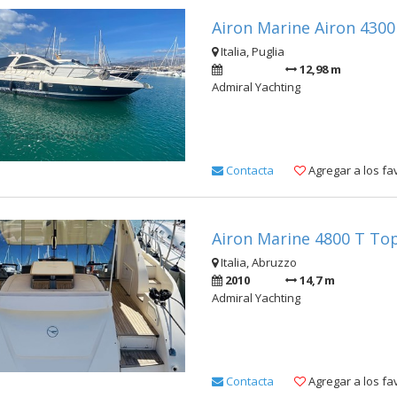
Airon Marine Airon 4300
Italia, Puglia
12,98 m
Admiral Yachting
Contacta
Agregar a los fa
Airon Marine 4800 T Top
Italia, Abruzzo
2010
14,7 m
Admiral Yachting
Contacta
Agregar a los fa