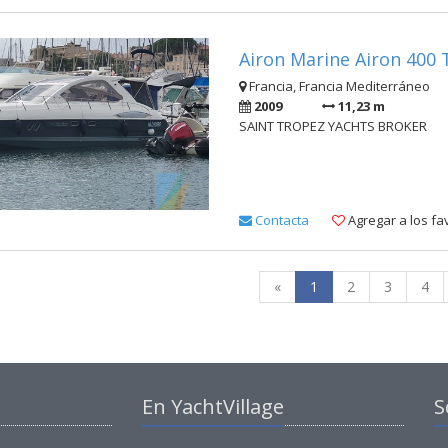
Airon Marine Airon 400 
Francia, Francia Mediterráneo
2009
11,23 m
SAINT TROPEZ YACHTS BROKER
Contacta
Agregar a los fa
«
1
2
3
4
En YachtVillage
S