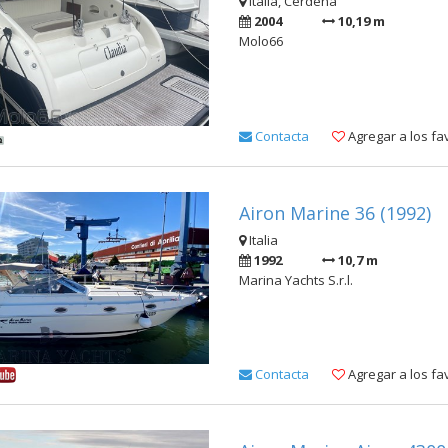
Italia, Cerdeña
2004
10,19 m
Molo66
Contacta
Agregar a los fa
Airon Marine 36 (1992)
Italia
1992
10,7 m
Marina Yachts S.r.l.
Contacta
Agregar a los fa