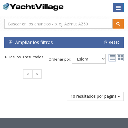
Toggle
naviga
Ampliar los filtros
Reset
1-0 de los 0 resultados
Ordenar por:
«
»
10 resultados por página