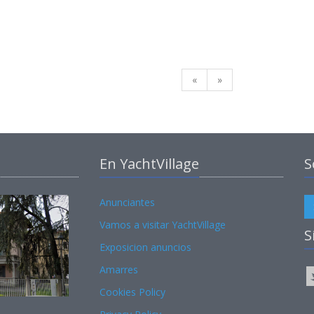
«
»
En YachtVillage
S
Anunciantes
Vamos a visitar YachtVillage
S
Exposicion anuncios
Amarres
Cookies Policy