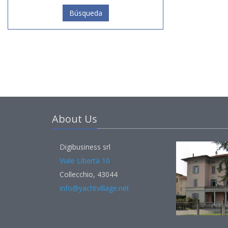
Búsqueda
About Us
Digibusiness srl
Viale Libertà 10
Collecchio, 43044
info@yachtvillage.net