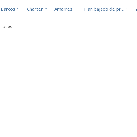
Barcos
Charter
Amarres
Han bajado de precio
ultados