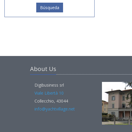
Búsqueda
About Us
Digibusiness srl
Viale Libertà 10
Collecchio, 43044
info@yachtvillage.net