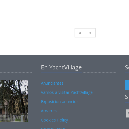
«
»
En YachtVillage
S
Anunciantes
Vamos a visitar YachtVillage
S
Exposicion anuncios
Amarres
Cookies Policy