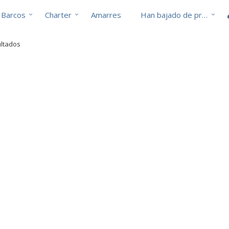
Barcos
Charter
Amarres
Han bajado de precio
ultados