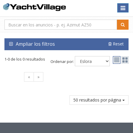
Toggle
naviga
Ampliar los filtros
Reset
1-0 de los 0 resultados
Ordenar por:
«
»
50 resultados por página