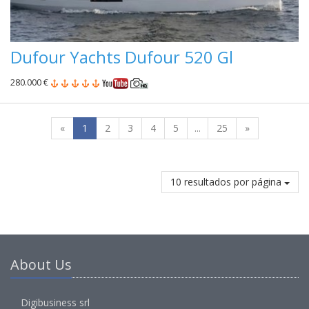
Dufour Yachts Dufour 520 Gl
280.000 €
«
1
2
3
4
5
...
25
»
10 resultados por página
About Us
Digibusiness srl