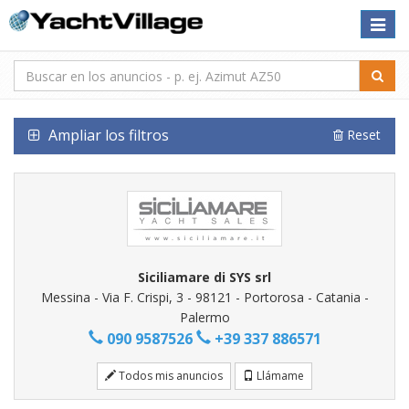
Toggle
naviga
Ampliar los filtros
Reset
Siciliamare di SYS srl
Messina - Via F. Crispi, 3 - 98121 - Portorosa - Catania -
Palermo
090 9587526
+39 337 886571
Todos mis anuncios
Llámame