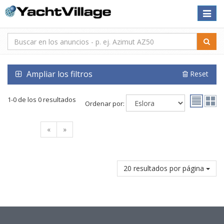
Toggle
naviga
Ampliar los filtros
Reset
1-0 de los 0 resultados
Ordenar por:
«
»
20 resultados por página