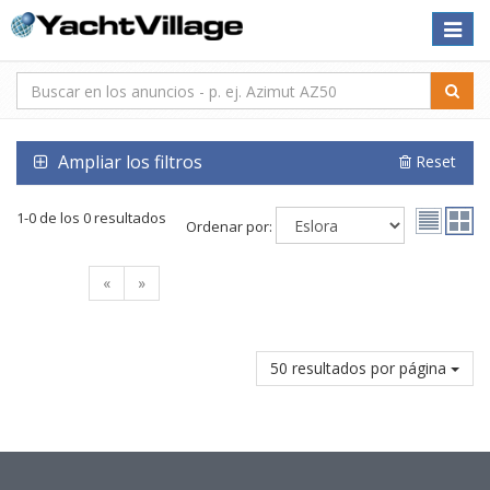
Toggle
naviga
Ampliar los filtros
Reset
1-0 de los 0 resultados
Ordenar por:
«
»
50 resultados por página