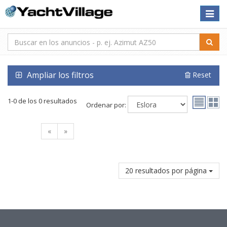
Toggle
naviga
Ampliar los filtros
Reset
1-0 de los 0 resultados
Ordenar por:
«
»
20 resultados por página