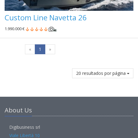
Custom Line Navetta 26
1.990.000 €
«
1
»
20 resultados por página
About Us
Digibusiness srl
Viale Libertà 10