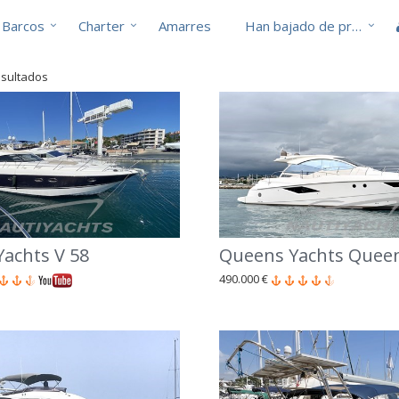
Barcos
Charter
Amarres
Han bajado de precio
esultados
Yachts V 58
Queens Yachts Queen
490.000 €