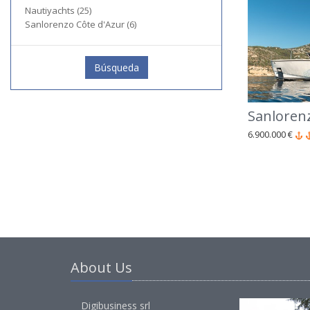
Nautiyachts (25)
Sanlorenzo Côte d'Azur (6)
Búsqueda
Sanlorenz
6.900.000 €
About Us
Digibusiness srl