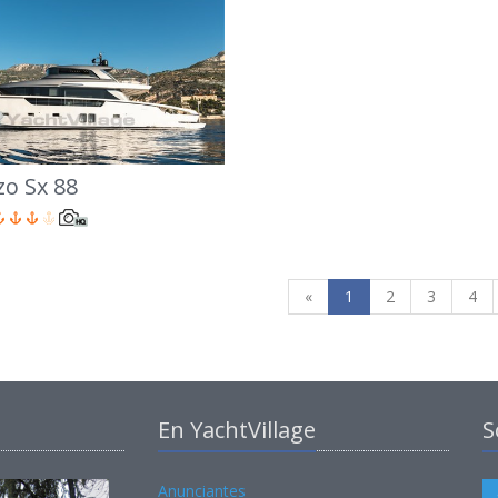
o Sx 88
«
1
2
3
4
En YachtVillage
S
Anunciantes