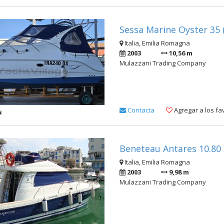
Sessa Marine Oyster 35 
Italia, Emilia Romagna
2003
10,56 m
Mulazzani Trading Company
Contacta
Agregar a los fa
Beneteau Antares 10.80 
Italia, Emilia Romagna
2003
9,98 m
Mulazzani Trading Company