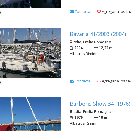
Contacta
Agregar a los fa
Bavaria 41/2003 (2004)
Italia, Emilia Romagna
2004
12,22 m
Albatros Rimini
Contacta
Agregar a los fa
Barberis Show 34 (1976)
Italia, Emilia Romagna
1976
10 m
Albatros Rimini