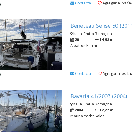
Contacta
Agregar a los fa
Beneteau Sense 50 (2011
Italia, Emilia Romagna
2011
14,98 m
Albatros Rimini
Contacta
Agregar a los fa
Bavaria 41/2003 (2004)
Italia, Emilia Romagna
2004
12,22 m
Marina Yacht Sales