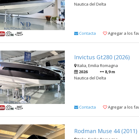
Nautica del Delta
Contacta
Agregar a los fa
Invictus Gt280 (2026)
Italia, Emilia Romagna
2026
8,9 m
Nautica del Delta
Contacta
Agregar a los fa
Rodman Muse 44 (2011)