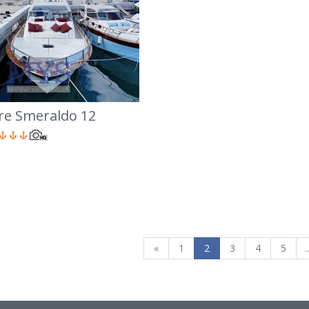
e Smeraldo 12
«
1
2
3
4
5
..