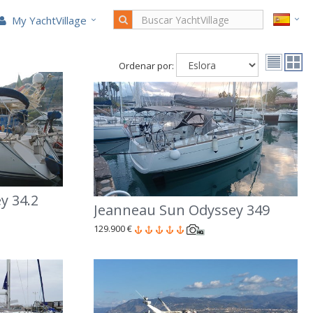
My YachtVillage
Ordenar por:
y 34.2
Jeanneau Sun Odyssey 349
129.900 €