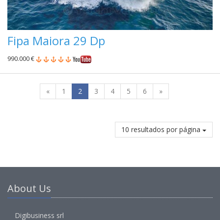
Fipa Maiora 29 Dp
990.000 €
«
1
2
3
4
5
6
»
10 resultados por página
About Us
Digibusiness srl