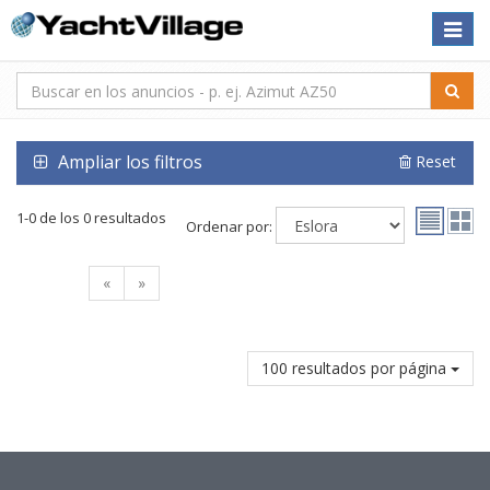
Toggle
naviga
Ampliar los filtros
Reset
1-0 de los 0 resultados
Ordenar por:
«
»
100 resultados por página