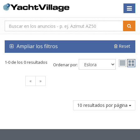
Toggle
naviga
Ampliar los filtros
Reset
1-0 de los 0 resultados
Ordenar por:
«
»
10 resultados por página