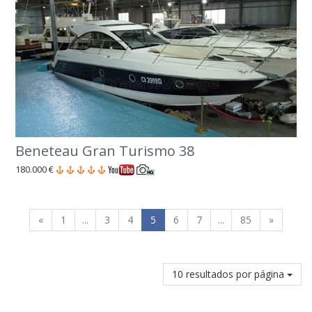
Beneteau Gran Turismo 38
180.000 €
«
1
...
3
4
5
6
7
...
85
»
10 resultados por página