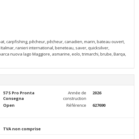
at, carpfishing, pêcheur, pêcheur, canadien, marin, bateau ouvert,
almar, ranieri international, beneteau, saver, quicksilver,
barca nuova lago Maggiore, asmarine, eolo, trimarchi, brube, Barqa,
57 S Pro Pronta
Année de
2026
Consegna
construction
Open
Référence
627690
TVA non comprise