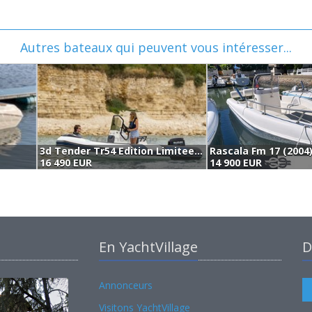
Autres bateaux qui peuvent vous intéresser...
3d Tender Tr54 Edition Limitee (2026)
Rascala Fm 17 (2004
16 490 EUR
14 900 EUR
En YachtVillage
D
Annonceurs
Visitons YachtVillage