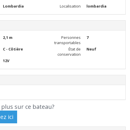
Lombardia
Localisation
lombardia
2,1 m
Personnes
7
transportables
C - Côtière
État de
Neuf
conservation
12V
 plus sur ce bateau?