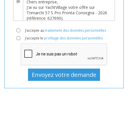
15 640 EUR
de
YachtVillage.net.
Bateau,
J’accepte au
traitement des données personnelles
Bateaux,
J’accepte le
profilage des données personnelles
Bateau
En
vente,
Bateaux
Nouveau,
Bateau
à
moteur
En
vente,
Bateau