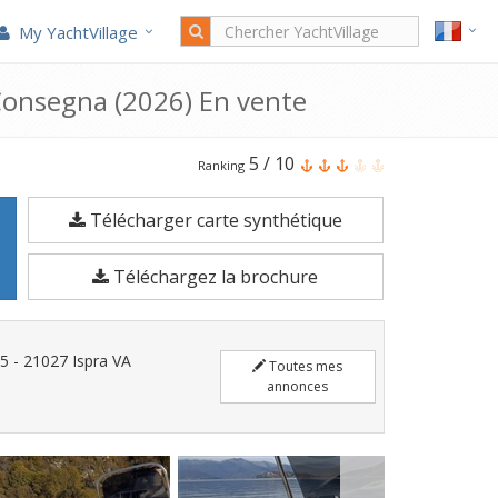
My YachtVillage
Consegna (2026) En vente
Le
5
/
10
Ranking
Trimarchi
Télécharger carte synthétique
57
S
Téléchargez la brochure
Pro
Pronta
Consegna
75 - 21027 Ispra VA
Toutes mes
est
annonces
un
Bateau
à