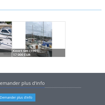
)
Knort 6m (1991)
C
17 000 EUR
1
emander plus d'info
Demander plus d'info