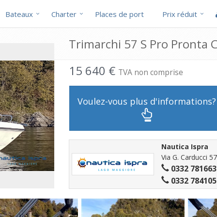
Bateaux
Charter
Places de port
Prix réduit
Trimarchi 57 S Pro Pronta 
15 640 €
TVA non comprise
Voulez-vous plus d'informations?
Nautica Ispra
Via G. Carducci 5
0332 781663
0332 784105