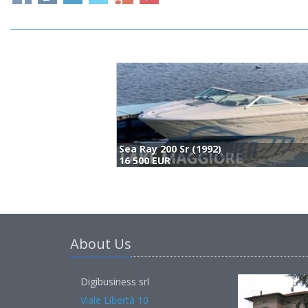
Sea Ray 200 Sr (1992)
16 500 EUR
About Us
Digibusiness srl
Viale Libertà 10