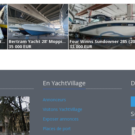
Sessa Marine Sessa Oyster 27 (1998)
Bertram Yacht 28' Moppie (1992)
Four Winns Sundowner 285 (20
35 000 EUR
33 000 EUR
En YachtVillage
D
Annonceurs
Visitons YachtVillage
S
Exposer annonces
Places de port