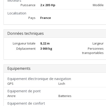
Moteurs
Puissance
2 x 205 Hp
Modèle
Localisation
Pays
France
Données techniques
Longueur totale
8,22 m
Largeur
Déplacement
3 000 kg
Personnes
transportables
Equipements
Equipement électronique de navigation
GPS
Loch
Equipement de pont
Ancre
Batteries
Equipement de confort