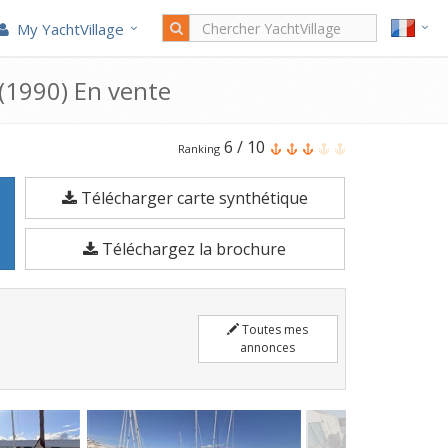
My YachtVillage
(1990) En vente
Le
6
/
10
Ranking
Jeanneau
Télécharger carte synthétique
Yarding
Yacht
Téléchargez la brochure
27
est
un
Toutes mes
Bateau
annonces
à
moteur
de