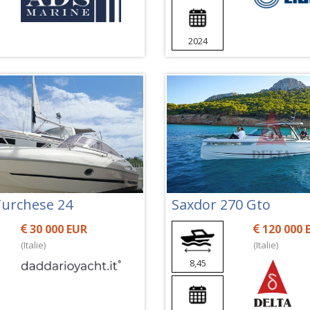
2024
Turchese 24
Saxdor 270 Gto
30 000 EUR
120 000 
(Italie)
(Italie)
8,45