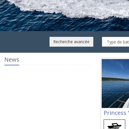
ridge My 2019
ANNÉE
LOCALISATION
lle
2020
Italie
Recherche avancée
News
Princess 