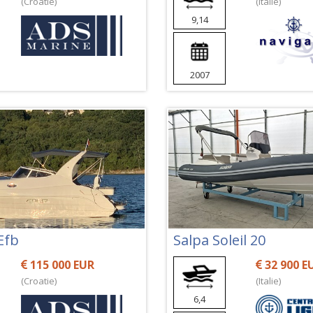
(Croatie)
(Italie)
9,14
2007
Efb
Salpa Soleil 20
115 000 EUR
32 900 E
(Croatie)
(Italie)
6,4