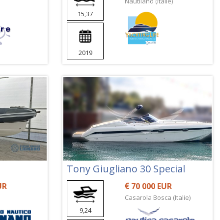
Nautiland (Italie)
15,37
2019
Tony Giugliano 30 Special
UR
70 000 EUR
Casarola Bosca (Italie)
9,24