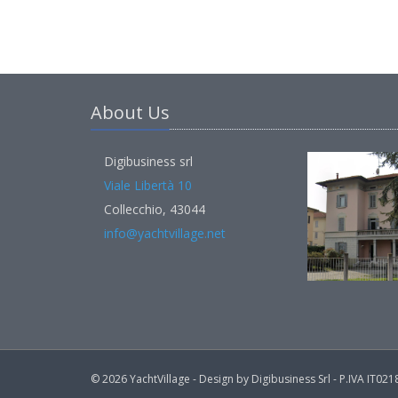
About Us
Digibusiness srl
Viale Libertà 10
Collecchio, 43044
info@yachtvillage.net
© 2026 YachtVillage - Design by Digibusiness Srl - P.IVA IT