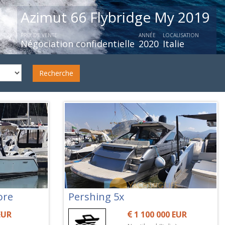
Azimut Atlant
PRIX DE VENTE
Négociation confiden
Recherche
ore
Pershing 5x
EUR
1 100 000 EUR