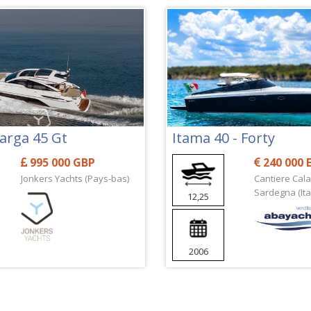
Targa 45 Gt
Itama 40 - Forty
995 000 GBP
240 000 
Jonkers Yachts (Pays-bas)
Cantiere Cala 
Sardegna (Ital
12,25
2006