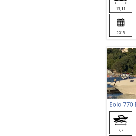
13,11
2015
Eolo 770 
7,7