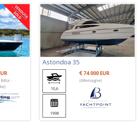
Astondoa 35
EUR
74 000 EUR
Bitta -
(Allemagne)
ie)
10,6
1998