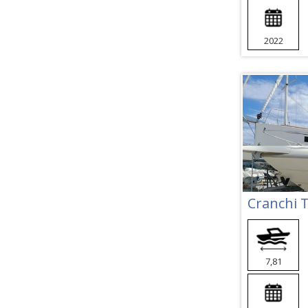
2022
Cranchi 
7,81