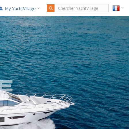
My YachtVillage