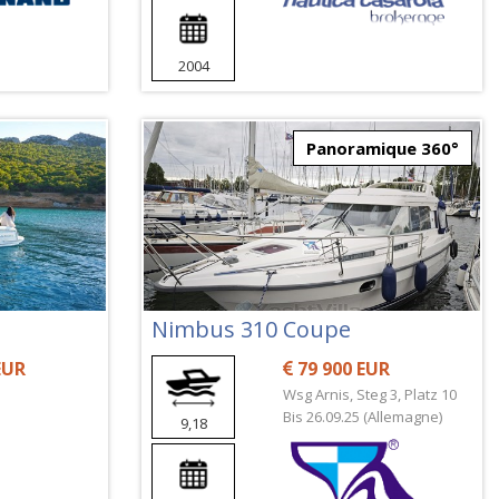
2004
Panoramique 360°
Nimbus 310 Coupe
EUR
79 900 EUR
Wsg Arnis, Steg 3, Platz 10
Bis 26.09.25 (Allemagne)
9,18