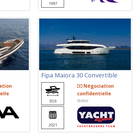
1997
Fipa Maiora 30 Convertible
ation
Négociation
elle
confidentielle
(Italie)
30,6
2021