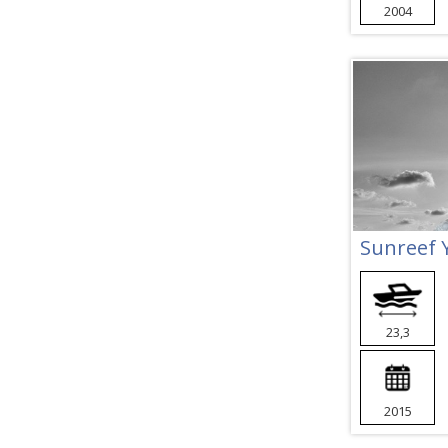
2004
23,3
2015