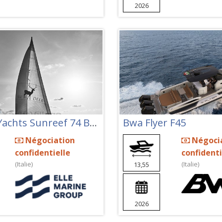
2026
Sunreef Yachts Sunreef 74 Blue Deer
Bwa Flyer F45
Négociation
Négoci
confidentielle
confidenti
(Italie)
(Italie)
13,55
2026