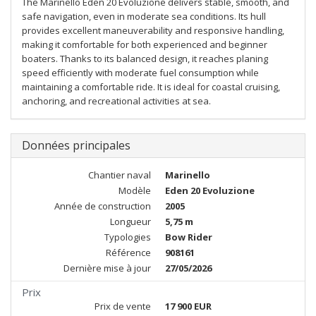
The Marinello Eden 20 Evoluzione delivers stable, smooth, and
safe navigation, even in moderate sea conditions. Its hull
provides excellent maneuverability and responsive handling,
making it comfortable for both experienced and beginner
boaters. Thanks to its balanced design, it reaches planing
speed efficiently with moderate fuel consumption while
maintaining a comfortable ride. It is ideal for coastal cruising,
anchoring, and recreational activities at sea.
Données principales
Chantier naval
Marinello
Modèle
Eden 20 Evoluzione
Année de construction
2005
Longueur
5,75 m
Typologies
Bow Rider
Référence
908161
Dernière mise à jour
27/05/2026
Prix
Prix de vente
17 900 EUR