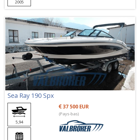
2005
Sea Ray 190 Spx
37 500 EUR
(Pays-bas)
5,94