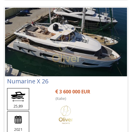
Numarine X 26
3 600 000 EUR
(Italie)
25,89
2021