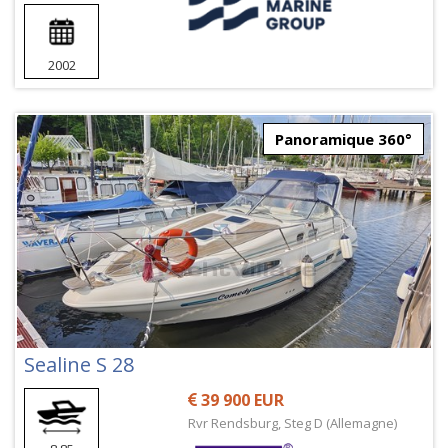
2002
Panoramique 360°
Sealine S 28
39 900 EUR
Rvr Rendsburg, Steg D (Allemagne)