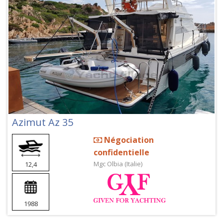
Azimut Az 35
Négociation
confidentielle
Mgc Olbia (Italie)
12,4
1988