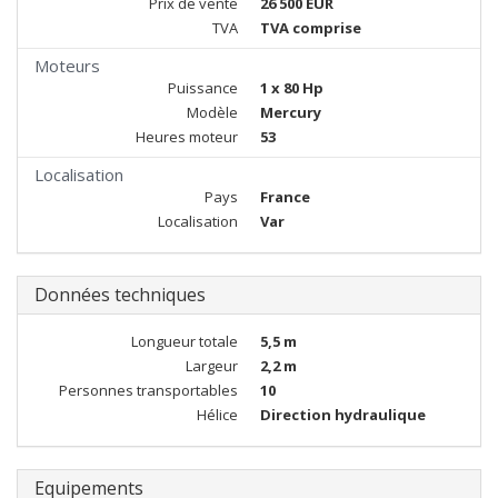
Prix de vente
26 500 EUR
TVA
TVA comprise
Moteurs
Puissance
1 x 80 Hp
Modèle
Mercury
Heures moteur
53
Localisation
Pays
France
Localisation
Var
Données techniques
Longueur totale
5,5 m
Largeur
2,2 m
Personnes transportables
10
Hélice
Direction hydraulique
Equipements