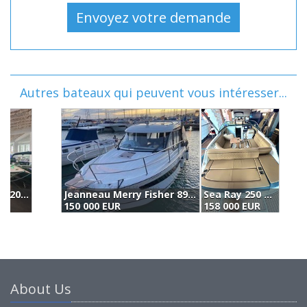
Autres bateaux qui peuvent vous intéresser...
Jeanneau Merry Fisher 895 (2020)
Sea Ray 250 Sun Sport (2024)
R
150 000 EUR
158 000 EUR
1
About Us