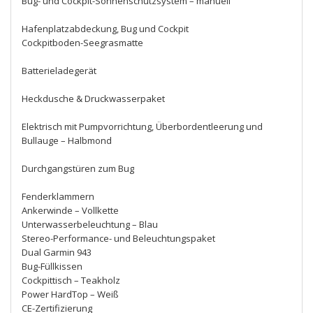
Bug- und Cockpit-Sonnenschutzsystem – manuell
Hafenplatzabdeckung, Bug und Cockpit
Cockpitboden-Seegrasmatte
Batterieladegerät
Heckdusche & Druckwasserpaket
Elektrisch mit Pumpvorrichtung, Überbordentleerung und
Bullauge – Halbmond
Durchgangstüren zum Bug
Fenderklammern
Ankerwinde – Vollkette
Unterwasserbeleuchtung – Blau
Stereo-Performance- und Beleuchtungspaket
Dual Garmin 943
Bug-Füllkissen
Cockpittisch – Teakholz
Power HardTop – Weiß
CE-Zertifizierung