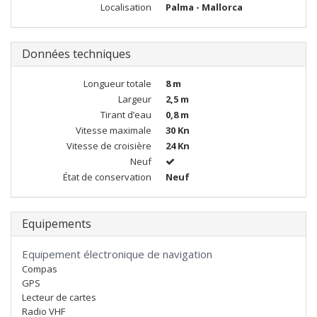
Localisation
Palma - Mallorca
Données techniques
Longueur totale
8 m
Largeur
2,5 m
Tirant d’eau
0,8 m
Vitesse maximale
30 Kn
Vitesse de croisière
24 Kn
Neuf
État de conservation
Neuf
Equipements
Equipement électronique de navigation
Compas
GPS
Lecteur de cartes
Radio VHF