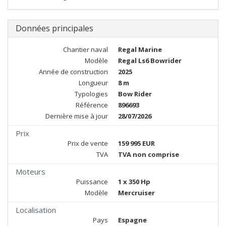
Données principales
Chantier naval
Regal Marine
Modèle
Regal Ls6 Bowrider
Année de construction
2025
Longueur
8 m
Typologies
Bow Rider
Référence
896693
Dernière mise à jour
28/07/2026
Prix
Prix de vente
159 995 EUR
TVA
TVA non comprise
Moteurs
Puissance
1 x 350 Hp
Modèle
Mercruiser
Localisation
Pays
Espagne