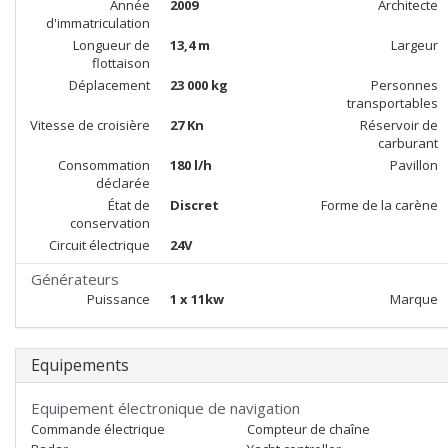
Année
2009
Architecte
d'immatriculation
Longueur de
13,4 m
Largeur
flottaison
Déplacement
23 000 kg
Personnes
transportables
Vitesse de croisière
27 Kn
Réservoir de
carburant
Consommation
180 l/h
Pavillon
déclarée
État de
Discret
Forme de la carène
conservation
Circuit électrique
24V
Générateurs
Puissance
1 x 11kw
Marque
Equipements
Equipement électronique de navigation
Commande électrique
Compteur de chaîne