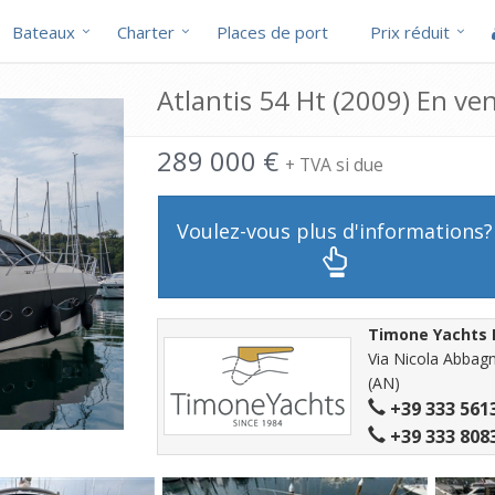
Bateaux
Charter
Places de port
Prix réduit
Atlantis 54 Ht (2009) En ve
289 000 €
+ TVA si due
Voulez-vous plus d'informations?
Timone Yachts 
Via Nicola Abbagn
(AN)
+39 333 561
+39 333 808