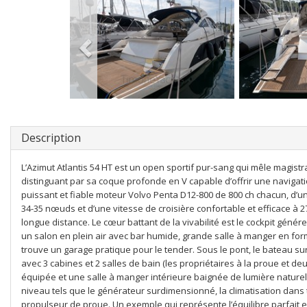
Description
L’Azimut Atlantis 54 HT est un open sportif pur-sang qui mêle magist
distinguant par sa coque profonde en V capable d’offrir une navigat
puissant et fiable moteur Volvo Penta D12-800 de 800 ch chacun, d’u
34-35 nœuds et d’une vitesse de croisière confortable et efficace à 
longue distance. Le cœur battant de la vivabilité est le cockpit génér
un salon en plein air avec bar humide, grande salle à manger en for
trouve un garage pratique pour le tender. Sous le pont, le bateau s
avec 3 cabines et 2 salles de bain (les propriétaires à la proue et de
équipée et une salle à manger intérieure baignée de lumière naturel
niveau tels que le générateur surdimensionné, la climatisation dans t
propulseur de proue. Un exemple qui représente l’équilibre parfait en