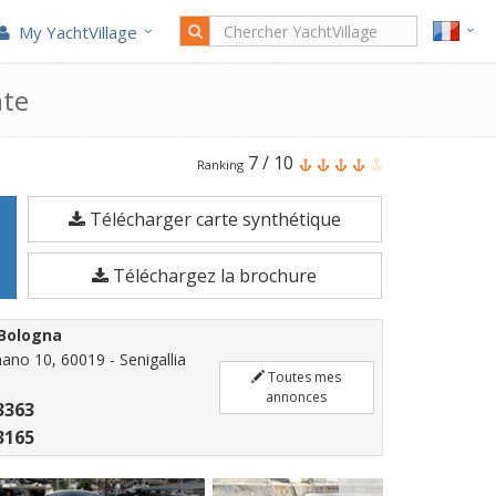
My YachtVillage
nte
Le
7
/
10
Ranking
Atlantis
Télécharger carte synthétique
ATLANTIS
54
Téléchargez la brochure
HT
est
Bologna
un
ano 10, 60019 - Senigallia
Bateau
Toutes mes
annonces
3363
à
3165
moteur
de