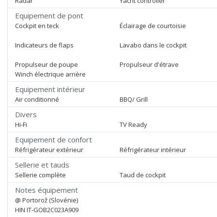
Radar
Yacht controller
Equipement de pont
Cockpit en teck
Éclairage de courtoisie
Indicateurs de flaps
Lavabo dans le cockpit
Propulseur de poupe
Propulseur d'étrave
Winch électrique arrière
Equipement intérieur
Air conditionné
BBQ/ Grill
Divers
Hi-Fi
TV Ready
Equipement de confort
Réfrigérateur extérieur
Réfrigérateur intérieur
Sellerie et tauds
Sellerie complète
Taud de cockpit
Notes équipement
@ Portorož (Slovénie)
HIN IT-GOB2C023A909