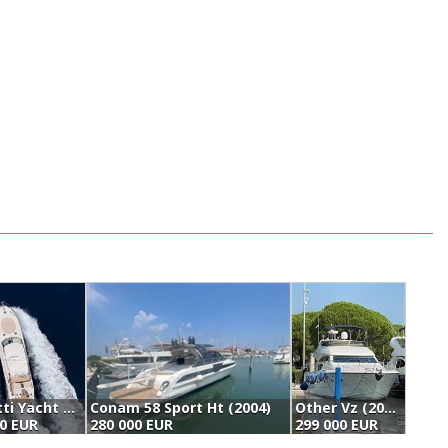
Gianetti Yacht 58 Ht (2006)
Conam 58 Sport Ht (2004)
Other Vz (2003)
00 EUR
280 000 EUR
299 000 EUR
2