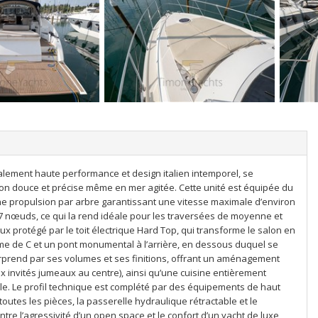
ralement haute performance et design italien intemporel, se
ion douce et précise même en mer agitée. Cette unité est équipée du
ne propulsion par arbre garantissant une vitesse maximale d’environ
27 nœuds, ce qui la rend idéale pour les traversées de moyenne et
eux protégé par le toit électrique Hard Top, qui transforme le salon en
me de C et un pont monumental à l’arrière, en dessous duquel se
urprend par ses volumes et ses finitions, offrant un aménagement
ux invités jumeaux au centre), ainsi qu’une cuisine entièrement
le. Le profil technique est complété par des équipements de haut
outes les pièces, la passerelle hydraulique rétractable et le
tre l’agressivité d’un open space et le confort d’un yacht de luxe,