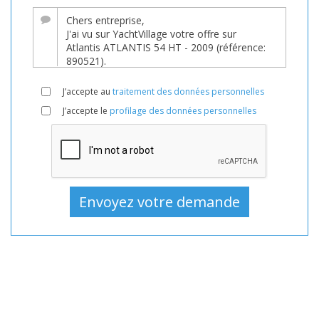
de
YachtVillage.net.
Bateau,
Bateaux,
Bateau
J’accepte au
traitement des données personnelles
En
J’accepte le
profilage des données personnelles
vente,
Bateaux
D'occasion,
Bateau
à
moteur
En
vente,
Bateau
à