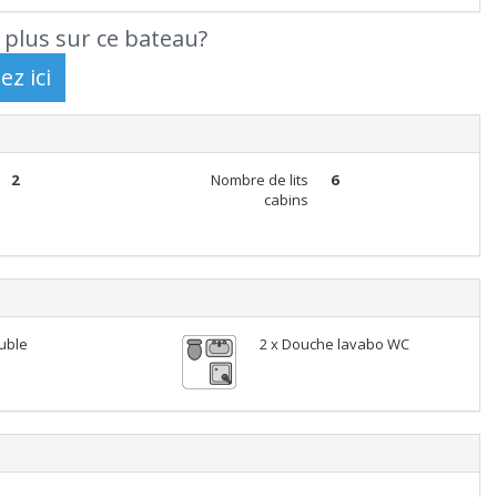
 plus sur ce bateau?
2
Nombre de lits
6
cabins
ouble
2 x Douche lavabo WC