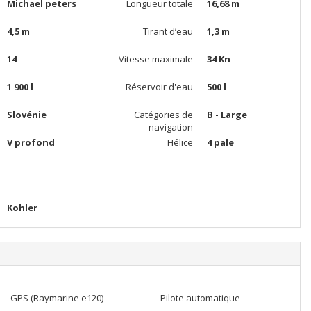
Michael peters
Longueur totale
16,68 m
4,5 m
Tirant d’eau
1,3 m
14
Vitesse maximale
34 Kn
1 900 l
Réservoir d'eau
500 l
Slovénie
Catégories de
B - Large
navigation
V profond
Hélice
4 pale
Kohler
GPS (Raymarine e120)
Pilote automatique