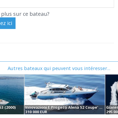
 plus sur ce bateau?
Autres bateaux qui peuvent vous intéresser...
53 (2000)
Innovazioni E Progetti Alena 52 Coupe' (2006)
310 000 EUR
295 0