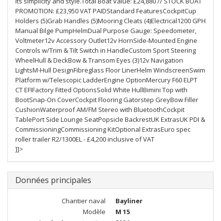
its simplicity and style.Total Boat Value: £24,880 // STOCK BOAT
PROMOTION: £23,950 VAT PAIDStandard FeaturesCockpitCup
Holders (5)Grab Handles (5)Mooring Cleats (4)Electrical1200 GPH
Manual Bilge PumpHelmDual Purpose Gauge: Speedometer,
Voltmeter12v Accessory Outlet12v HornSide-Mounted Engine
Controls w/Trim & Tilt Switch in HandleCustom Sport Steering
WheelHull & DeckBow & Transom Eyes (3)12v Navigation
LightsM-Hull DesignFibreglass Floor LinerHelm WindscreenSwim
Platform w/Telescopic LadderEngine OptionMercury F60 ELPT
CT EFIFactory Fitted OptionsSolid White HullBimini Top with
BootSnap-On CoverCockpit Flooring Gatorstep GreyBow Filler
CushionWaterproof AM/FM Stereo with BluetoothCockpit
TablePort Side Lounge SeatPopsicle BackrestUK ExtrasUK PDI &
CommissioningCommissioning KitOptional ExtrasEuro spec
roller trailer R2/1300EL - £4,200 inclusive of VAT
]]>
Données principales
Chantier naval
Bayliner
Modèle
M 15