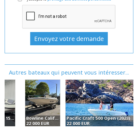
Autres bateaux qui peuvent vous intéresser...
Bowline California 500 (2003)
Pacific Craft 500 Open (2023)
M
22 000 EUR
22 000 EUR
2