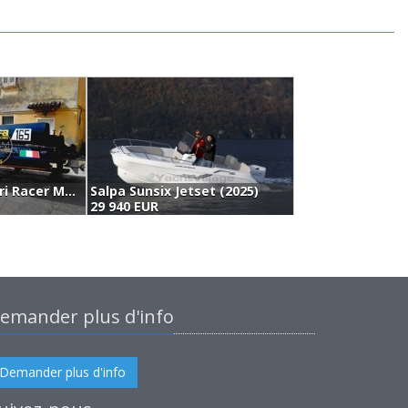
Renato Molinari Racer Motonautica Categoria R3 (1978)
Salpa Sunsix Jetset (2025)
29 940 EUR
2
emander plus d'info
Demander plus d'info