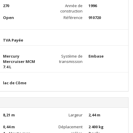
270
Année de
1996
construction
Open
Référence
910720
TVA Payée
Mercury
Système de
Embase
Mercruiser MCM
transmission
7.4 L
lac de Côme
8,21 m
Largeur
2,44 m
0,44 m
Déplacement
2 400 kg