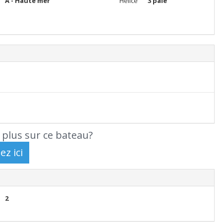
A - Haute mer
Hélice
3 pale
 plus sur ce bateau?
2