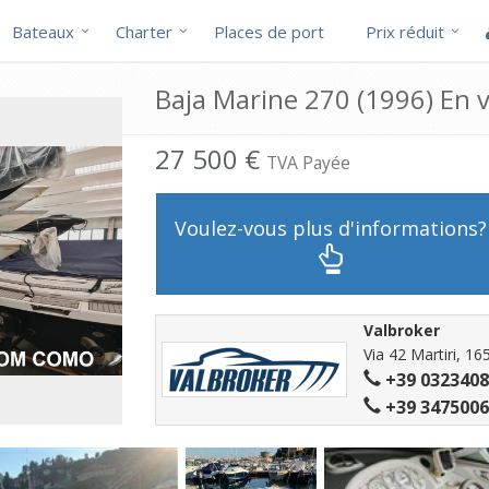
Bateaux
Charter
Places de port
Prix réduit
Baja Marine 270 (1996) En 
27 500 €
TVA Payée
Voulez-vous plus d'informations?
Valbroker
Via 42 Martiri, 1
+39 032340
+39 347500