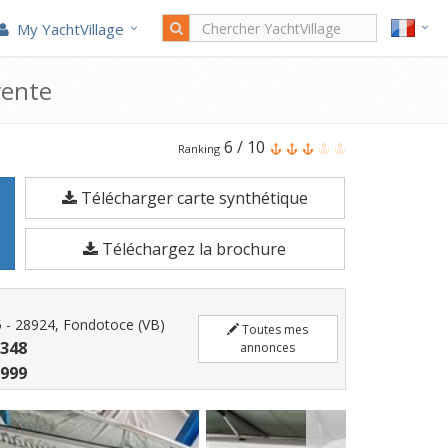
My YachtVillage
vente
Le
6
/
10
Ranking
Baja
Télécharger carte synthétique
Marine
270
Téléchargez la brochure
est
un
Bateau
65 - 28924, Fondotoce (VB)
Toutes mes
à
8348
annonces
moteur
6999
de
5,82