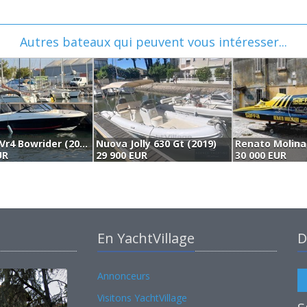
Autres bateaux qui peuvent vous intéresser...
Bayliner Vr4 Bowrider (2018)
Nuova Jolly 630 Gt (2019)
UR
29 900 EUR
30 000 EUR
En YachtVillage
D
Annonceurs
Visitons YachtVillage