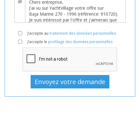
de
YachtVillage.net.
Bateau,
Bateaux,
J’accepte au
traitement des données personnelles
Bateau
J’accepte le
profilage des données personnelles
En
vente,
Bateaux
D'occasion,
Bateau
à
moteur
En
vente,
Bateau
à