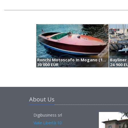
Ronchi Motoscafo In Mogano (1955)
30 000 EUR
24 900 E
About Us
Digibusiness srl
Viale Libertà 10