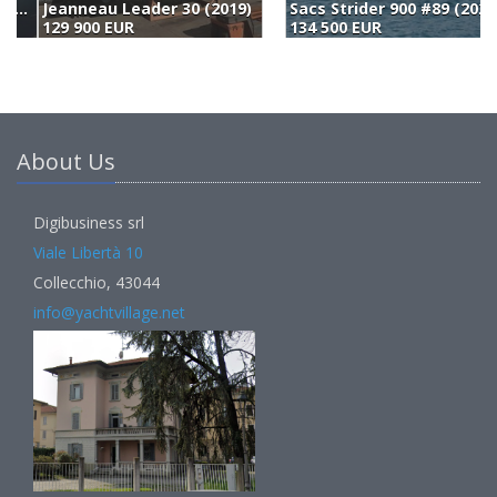
Sacs Strider 900 #89 (2023)
Axopar 28 Cabin (2023)
P
134 500 EUR
145 000 EUR
1
About Us
Digibusiness srl
Viale Libertà 10
Collecchio, 43044
info@yachtvillage.net