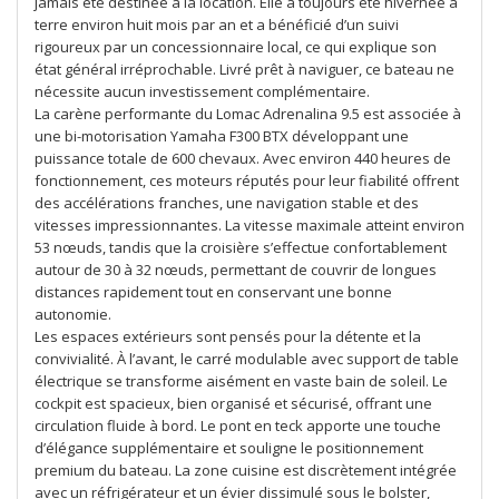
jamais été destinée à la location. Elle a toujours été hivernée à
terre environ huit mois par an et a bénéficié d’un suivi
rigoureux par un concessionnaire local, ce qui explique son
état général irréprochable. Livré prêt à naviguer, ce bateau ne
nécessite aucun investissement complémentaire.
La carène performante du Lomac Adrenalina 9.5 est associée à
une bi-motorisation Yamaha F300 BTX développant une
puissance totale de 600 chevaux. Avec environ 440 heures de
fonctionnement, ces moteurs réputés pour leur fiabilité offrent
des accélérations franches, une navigation stable et des
vitesses impressionnantes. La vitesse maximale atteint environ
53 nœuds, tandis que la croisière s’effectue confortablement
autour de 30 à 32 nœuds, permettant de couvrir de longues
distances rapidement tout en conservant une bonne
autonomie.
Les espaces extérieurs sont pensés pour la détente et la
convivialité. À l’avant, le carré modulable avec support de table
électrique se transforme aisément en vaste bain de soleil. Le
cockpit est spacieux, bien organisé et sécurisé, offrant une
circulation fluide à bord. Le pont en teck apporte une touche
d’élégance supplémentaire et souligne le positionnement
premium du bateau. La zone cuisine est discrètement intégrée
avec un réfrigérateur et un évier dissimulé sous le bolster,