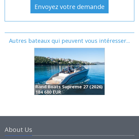
Autres bateaux qui peuvent vous intéresser...
Rand Boats Supreme 27 (2026)
M
184 680 EUR
1
About Us