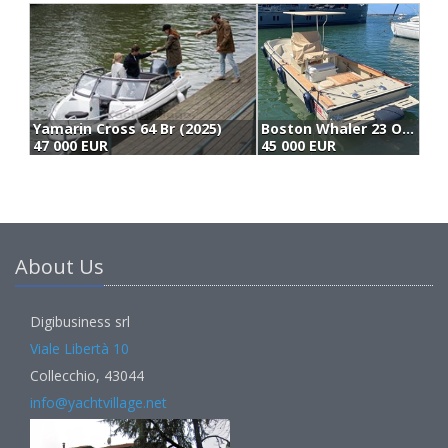
Yamarin Cross 64 Br (2025)
Boston Whaler 23 Outrage (1993)
47 000 EUR
45 000 EUR
4
About Us
Digibusiness srl
Viale Libertà 10
Collecchio, 43044
info@yachtvillage.net