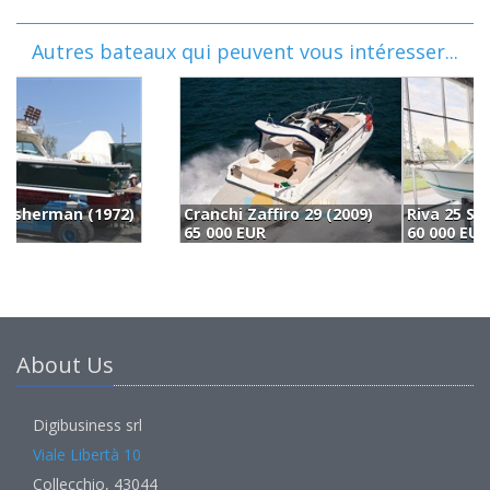
Autres bateaux qui peuvent vous intéresser...
Cranchi Zaffiro 29 (2009)
Riva 25 Sport Fisherman (1974)
C
65 000 EUR
60 000 EUR
5
About Us
Digibusiness srl
Viale Libertà 10
Collecchio, 43044