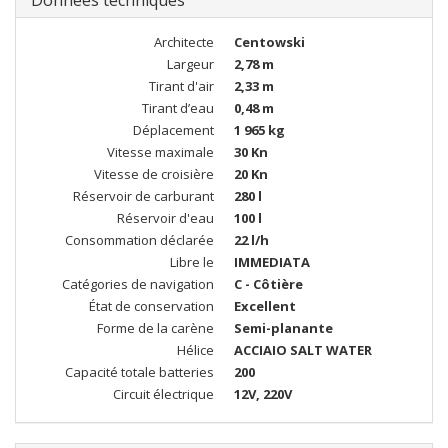
Données techniques
Architecte
Centowski
Largeur
2,78 m
Tirant d'air
2,33 m
Tirant d’eau
0,48 m
Déplacement
1 965 kg
Vitesse maximale
30 Kn
Vitesse de croisière
20 Kn
Réservoir de carburant
280 l
Réservoir d'eau
100 l
Consommation déclarée
22 l/h
Libre le
IMMEDIATA
Catégories de navigation
C - Côtière
État de conservation
Excellent
Forme de la carène
Semi-planante
Hélice
ACCIAIO SALT WATER
Capacité totale batteries
200
Circuit électrique
12V, 220V