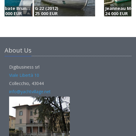
G 22 (2012)
Jeanneau Merry Fisher 695 (1998)
25 000 EUR
24 000 EUR
2
About Us
Digibusiness srl
Viale Libertà 10
Collecchio, 43044
info@yachtvillage.net