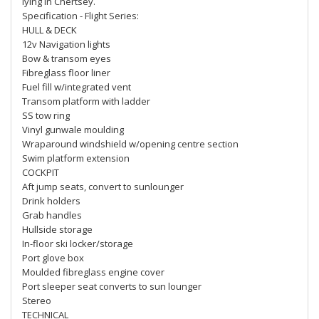
lying in Chertsey.
Specification - Flight Series:
HULL & DECK
12v Navigation lights
Bow & transom eyes
Fibreglass floor liner
Fuel fill w/integrated vent
Transom platform with ladder
SS tow ring
Vinyl gunwale moulding
Wraparound windshield w/opening centre section
Swim platform extension
COCKPIT
Aft jump seats, convert to sunlounger
Drink holders
Grab handles
Hullside storage
In-floor ski locker/storage
Port glove box
Moulded fibreglass engine cover
Port sleeper seat converts to sun lounger
Stereo
TECHNICAL