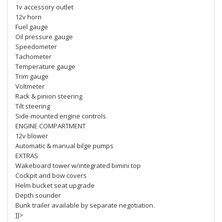
1v accessory outlet
12v horn
Fuel gauge
Oil pressure gauge
Speedometer
Tachometer
Temperature gauge
Trim gauge
Voltmeter
Rack & pinion steering
Tilt steering
Side-mounted engine controls
ENGINE COMPARTMENT
12v blower
Automatic & manual bilge pumps
EXTRAS
Wakeboard tower w/integrated bimini top
Cockpit and bow covers
Helm bucket seat upgrade
Depth sounder
Bunk trailer available by separate negotiation.
]]>