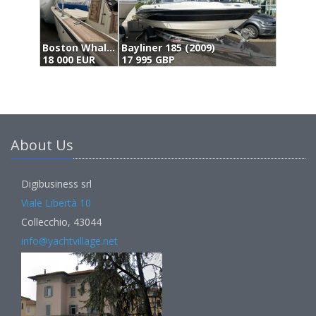
Boston Whaler Outrage 18 (1984)
Bayliner 185 (2009)
18 000 EUR
17 995 GBP
1
About Us
Digibusiness srl
Viale Libertà 10
Collecchio, 43044
info@yachtvillage.net